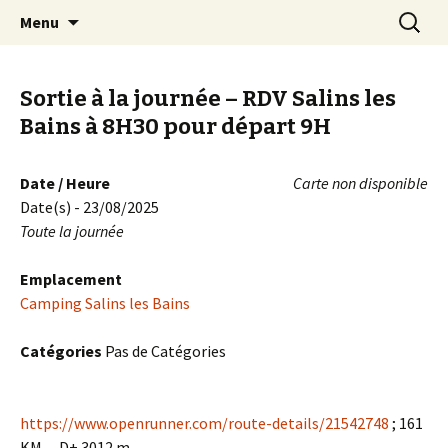
EN VELO, TOUT EST PLUS BEAU !
Aller
Recherc
Quetigny Cyclotourisme
Menu
au
contenu
Sortie à la journée – RDV Salins les
Bains à 8H30 pour départ 9H
Date / Heure
Carte non disponible
Date(s) - 23/08/2025
Toute la journée
Emplacement
Camping Salins les Bains
Catégories
Pas de Catégories
https://www.openrunner.com/route-details/21542748
; 161
KM – D+ 3012 m