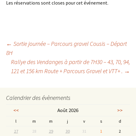
Les réservations sont closes pour cet événement.
←
Sortie journée – Parcours gravel Cousis – Départ
8H
Navigation
Rallye des Vendanges à partir de 7H30 – 43, 70, 94,
121 et 156 km Route + Parcours Gravel et VTT+ .
→
des
articles
Calendrier des évènements
<<
Août 2026
>>
l
m
m
j
v
s
d
27
28
29
30
31
1
2