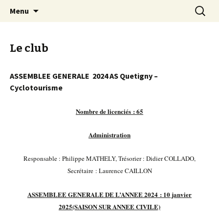
EN VELO, TOUT EST PLUS BEAU !
Aller
Recherc
Quetigny Cyclotourisme
Menu
au
contenu
Le club
ASSEMBLEE GENERALE 2024 AS Quetigny –
Cyclotourisme
Nombre de licenciés : 65
Administration
Responsable : Philippe MATHELY,
Trésorier : Didier COLLADO,
Secrétaire : Laurence CAILLON
ASSEMBLEE GENERALE DE L’ANNEE 2024 : 10 janvier
2025
(SAISON SUR ANNEE CIVILE)