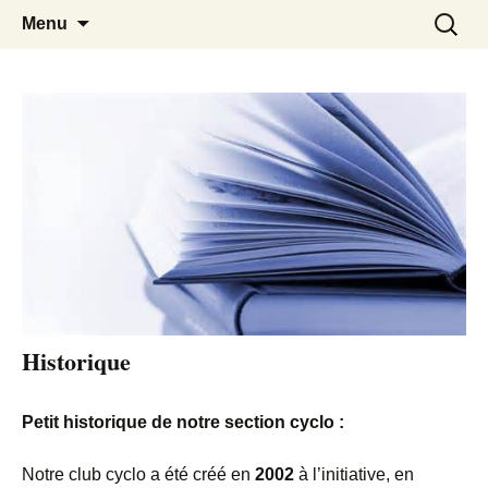
EN VELO, TOUT EST PLUS BEAU !
Quetigny Cyclotourisme
Aller
Recherc
Menu
au
contenu
Historique
Petit historique de notre section cyclo :
Notre club cyclo a été créé en
2002
à l’initiative, en