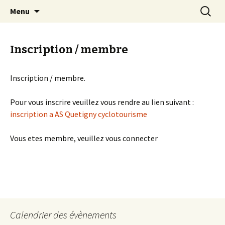
EN VELO, TOUT EST PLUS BEAU !
Aller
Recherc
Quetigny Cyclotourisme
Menu
au
contenu
Inscription / membre
Inscription / membre.
Pour vous inscrire veuillez vous rendre au lien suivant :
inscription a AS Quetigny cyclotourisme
Vous etes membre, veuillez vous connecter
Calendrier des évènements