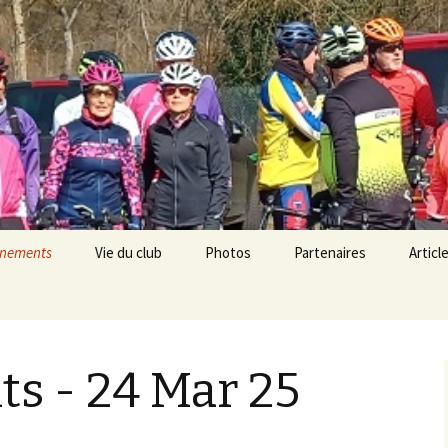
!
Cyclotourisme
nements
Vie du club
Photos
Partenaires
Articl
 réservations
Le club
Photos 2022
Cycles Degueurce
Actual
s-clef
Organigramme
Photos 2021
Opticien Krys Quetigny
Cyclis
s - 24 Mar 25
égories
Historique
Photos 2020
Décathlon
Santé 
lacements
Photos 2019