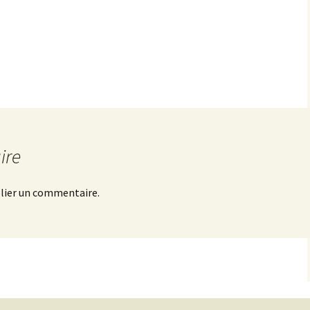
Photos 2017
Photos 2016
Photos 2015
Photos 2014
Photos 2013
ire
Photos 2018
lier un commentaire.
Photos 2012