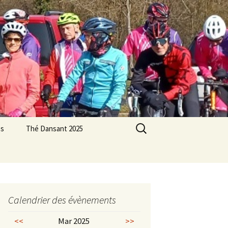
Rechercher :
es
Thé Dansant 2025
ité
me en pratique
et cyclisme
Calendrier des évènements
<<
Mar 2025
>>