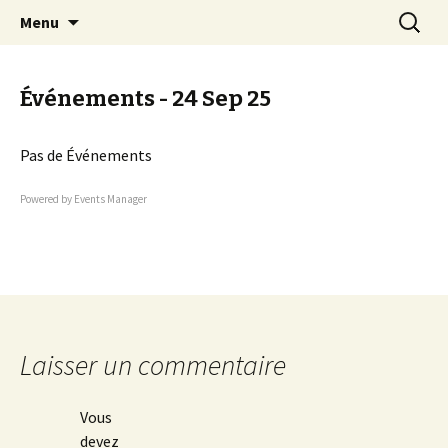
EN VELO, TOUT EST PLUS BEAU !
Aller
Recherc
Quetigny Cyclotourisme
Menu
au
contenu
Événements - 24 Sep 25
Pas de Événements
Powered by
Events Manager
Laisser un commentaire
Vous
devez