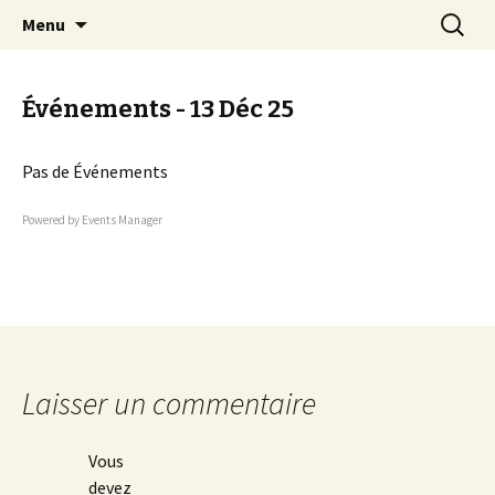
EN VELO, TOUT EST PLUS BEAU !
Aller
Recherc
Quetigny Cyclotourisme
Menu
au
contenu
Événements - 13 Déc 25
Pas de Événements
Powered by
Events Manager
Laisser un commentaire
Vous
devez