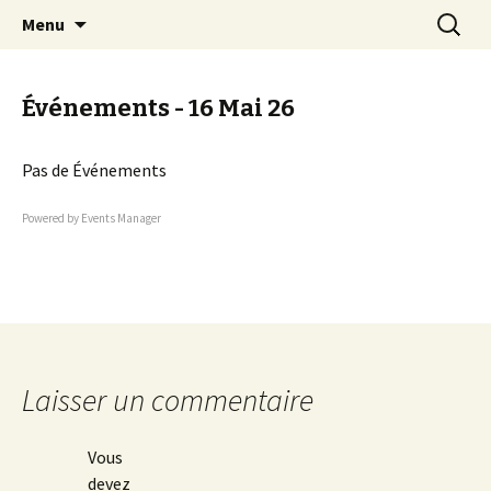
EN VELO, TOUT EST PLUS BEAU !
Aller
Recherc
Quetigny Cyclotourisme
Menu
au
contenu
Événements - 16 Mai 26
Pas de Événements
Powered by
Events Manager
Laisser un commentaire
Vous
devez