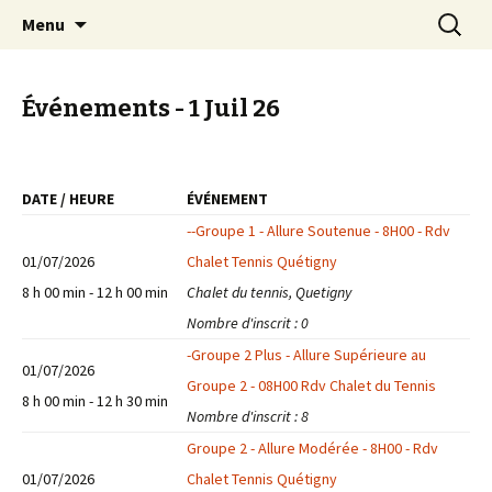
EN VELO, TOUT EST PLUS BEAU !
Aller
Recherc
Quetigny Cyclotourisme
Menu
au
contenu
Événements - 1 Juil 26
DATE / HEURE
ÉVÉNEMENT
--Groupe 1 - Allure Soutenue - 8H00 - Rdv
01/07/2026
Chalet Tennis Quétigny
8 h 00 min - 12 h 00 min
Chalet du tennis, Quetigny
Nombre d'inscrit : 0
-Groupe 2 Plus - Allure Supérieure au
01/07/2026
Groupe 2 - 08H00 Rdv Chalet du Tennis
8 h 00 min - 12 h 30 min
Nombre d'inscrit : 8
Groupe 2 - Allure Modérée - 8H00 - Rdv
01/07/2026
Chalet Tennis Quétigny