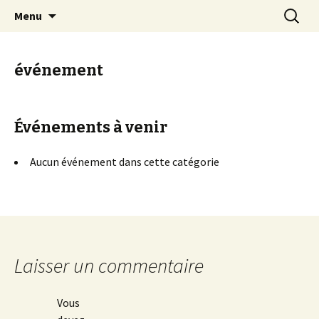
EN VELO, TOUT EST PLUS BEAU !
Aller
Recherc
Quetigny Cyclotourisme
Menu
au
contenu
événement
Événements à venir
Aucun événement dans cette catégorie
Laisser un commentaire
Vous